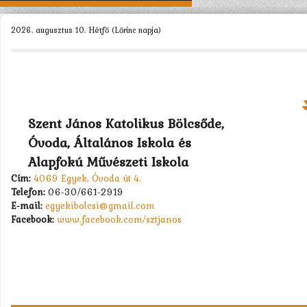
KEZDŐLAP
2026. augusztus 10. Hétfő (Lőrinc napja)
BÖLCSŐDÉNK >
MUNKATÁRSAK >
CSOPORTOK >
Szent János Katolikus Bölcsőde,
KAPCSOLAT
Óvoda, Általános Iskola és
Alapfokú Művészeti Iskola
Cím:
4069 Egyek, Óvoda út 4.
Telefon:
06-30/661-2919
E-mail:
egyekibolcsi@gmail.com
Facebook:
www.facebook.com/sztjanos